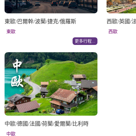
東歐/巴爾幹/波蘭/捷克/俄羅斯
西歐/英國/
東歐
西歐
更多行程...
中歐/德國/法國/荷蘭/愛爾蘭/比利時
中歐