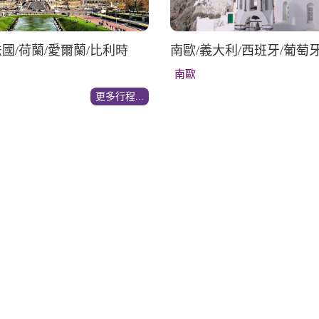
法國/荷蘭/愛爾蘭/比利時
南歐/義大利/西班牙/葡萄
南歐
更多行程...