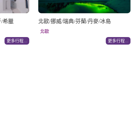
牙/希臘
北歐/挪威/瑞典/芬蘭/丹麥/冰島
北歐
更多行程...
更多行程...