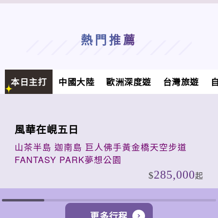
熱門推薦
本日主打
中國大陸
歐洲深度遊
台灣旅遊
風華在峴五日
山茶半島 迦南島 巨人佛手黃金橋天空步道
FANTASY PARK夢想公園
285,000
起
更多行程