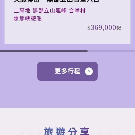
上高地 黑部立山連峰 合掌村
惠那峽遊船
369,000
起
更多行程
旅遊分享