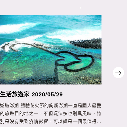
生活旅遊家 2020/05/29
生活旅
遨遊澎湖 體驗花火節的絢爛澎湖一直是國人最愛
超美
的旅遊目的地之一，不但玩法多也別具風味，特
至3
別是沒有受到疫情影響，可以說是一個最值得一
的朋