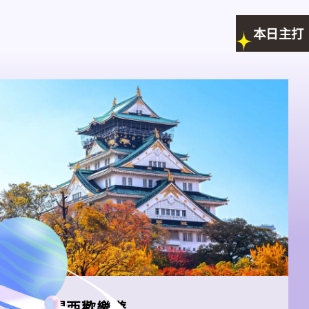
本日主打
暑假關西歡樂遊