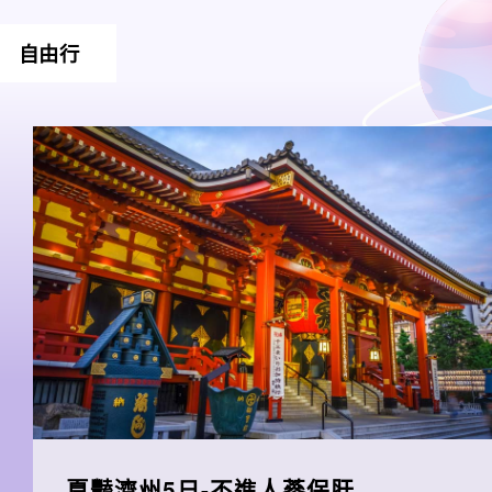
自由行
夏豔濟州5日-不進人蔘保肝